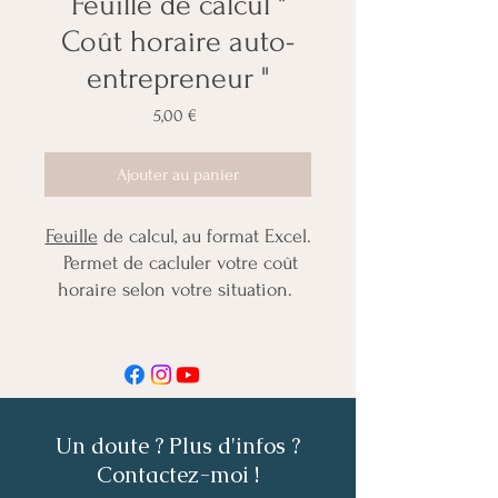
Feuille de calcul "
Coût horaire auto-
entrepreneur "
Prix
5,00 €
Ajouter au panier
Feuille
de calcul, au format Excel.
Permet de cacluler votre coût
horaire selon votre situation.
Vidéo de présentation du fichier
et de son fonctionnement :
https://youtu.be/AQaHVmLjXyM
Vérifier votre statut avant de
Un doute ? Plus d'infos ?
commander (IR, IS ou auto-
Contactez-moi !
entrepreneur).