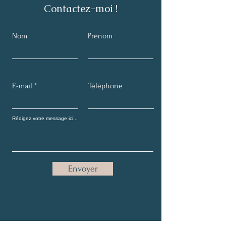
Contactez-moi !
commander (IR, IS ou auto-
entrepreneur).
Nom
Prénom
E-mail
Téléphone
Envoyer
​Etre informé des stages à venir ?