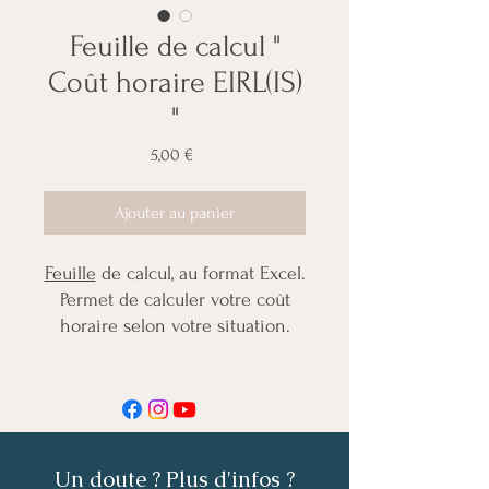
Feuille de calcul "
Coût horaire EIRL(IS)
"
Prix
5,00 €
Ajouter au panier
Feuille
de calcul, au format Excel.
Permet de calculer votre coût
horaire selon votre situation.
Vidéo de présentation du fichier
et de son fonctionnement :
https://youtu.be/AQaHVmLjXyM
Un doute ? Plus d'infos ?
Vérifier votre statut avant de