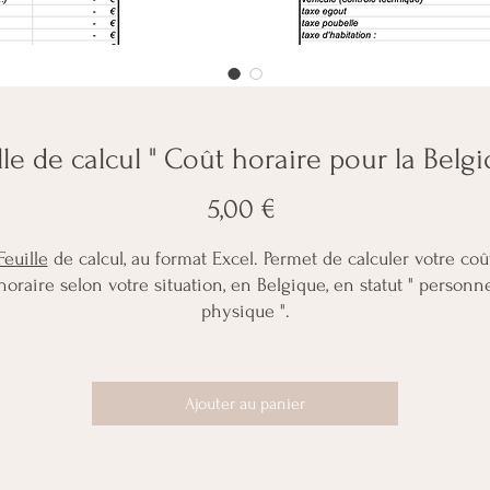
lle de calcul " Coût horaire pour la Belgi
Prix
5,00 €
Feuille
de calcul, au format Excel. Permet de calculer votre coû
horaire selon votre situation, en Belgique, en statut " personn
physique ".
Vidéo de présentation du fichier et de son fonctionnement :
https://youtu.be/AQaHVmLjXyM
Ajouter au panier