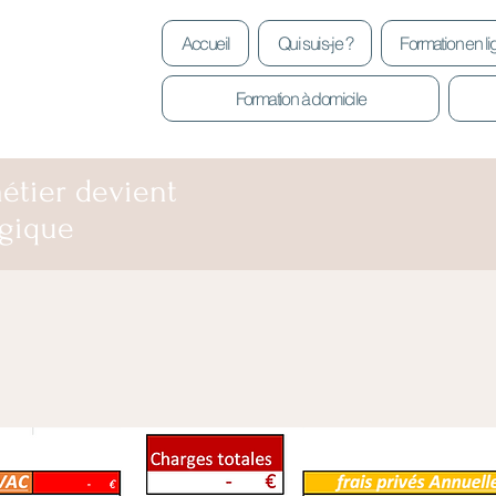
Accueil
Qui suis-je ?
Formation en l
Formation à domicile
étier devient
gique