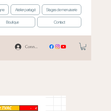
igne
Atelier partagé
Stages de menuiserie
Boutique
Contact
Connexion