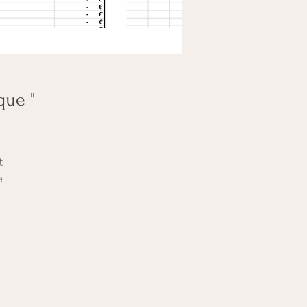
que "
t
e