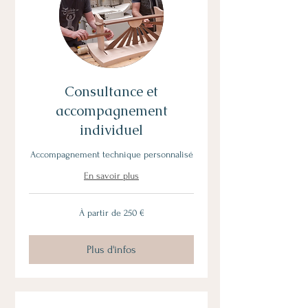
Consultance et
accompagnement
individuel
Accompagnement technique personnalisé
En savoir plus
À
À partir de 250 €
partir
de
250
euros
Plus d'infos