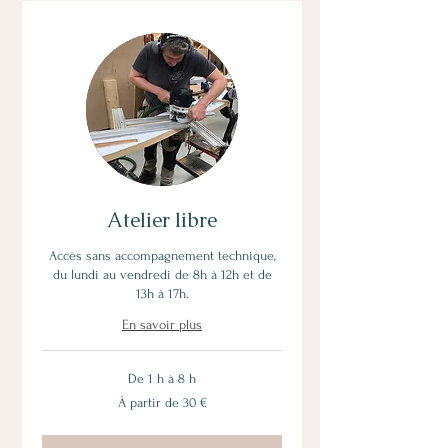
Atelier libre
Accès sans accompagnement technique,
du lundi au vendredi de 8h à 12h et de
13h à 17h.
En savoir plus
De 1 h à 8 h
À
À partir de 30 €
partir
de
30
euros