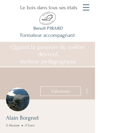
Le bois dans tous ses états
Benoît PIRARD
Formateur accompagnant
Quand la passion du métier
devient
moteur pédagogique
Plus d'actions
S'abonner
Alain Borgnet
0 Abonné
0 Suivi