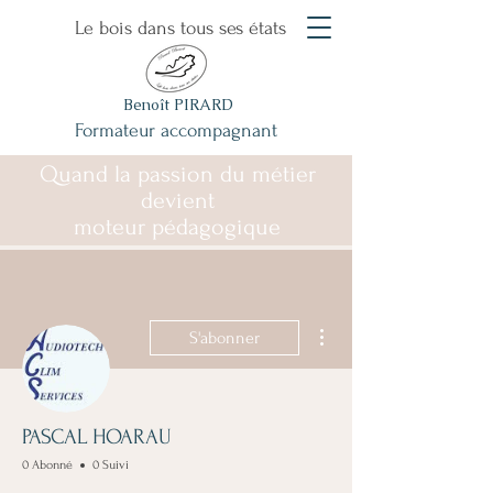
Le bois dans tous ses états
Benoît PIRARD
Formateur accompagnant
Quand la passion du métier
devient
moteur pédagogique
Plus d'actions
S'abonner
PASCAL HOARAU
0 Abonné
0 Suivi