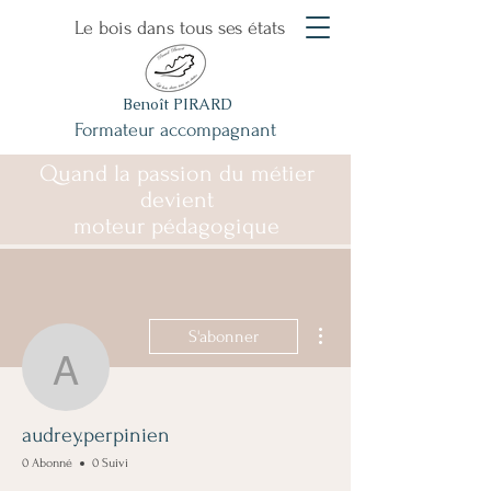
Le bois dans tous ses états
Benoît PIRARD
Formateur accompagnant
Quand la passion du métier
devient
moteur pédagogique
Plus d'actions
S'abonner
audrey.perpinien
audrey.perpinien
0 Abonné
0 Suivi