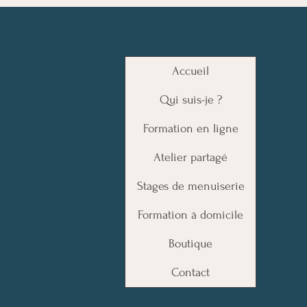
Accueil
Qui suis-je ?
Formation en ligne
Atelier partagé
Stages de menuiserie
Formation à domicile
Boutique
Contact