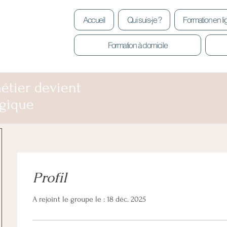
Accueil
Qui suis-je ?
Formation en l
Formation à domicile
étier devient
gique
Profil
A rejoint le groupe le : 18 déc. 2025