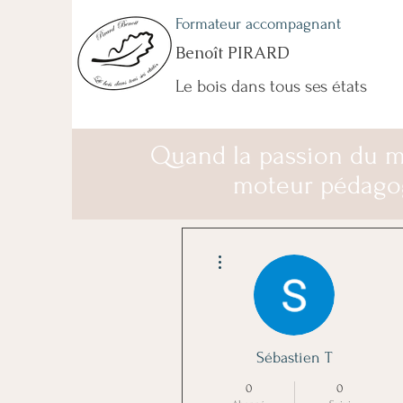
Formateur accompagnant
Benoît PIRARD
Le bois dans tous ses états
Quand la passion du m
moteur pédago
Plus d'actions
Sébastien T
0
0