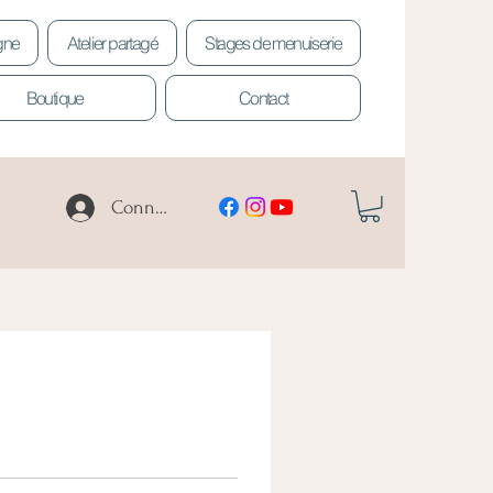
igne
Atelier partagé
Stages de menuiserie
Boutique
Contact
Connexion