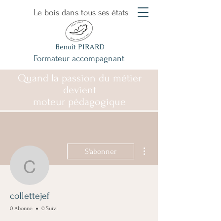
Le bois dans tous ses états
Benoît PIRARD
Formateur accompagnant
Quand la passion du métier
devient
moteur pédagogique
Plus d'actions
S'abonner
collettejef
collettejef
0 Abonné
0 Suivi