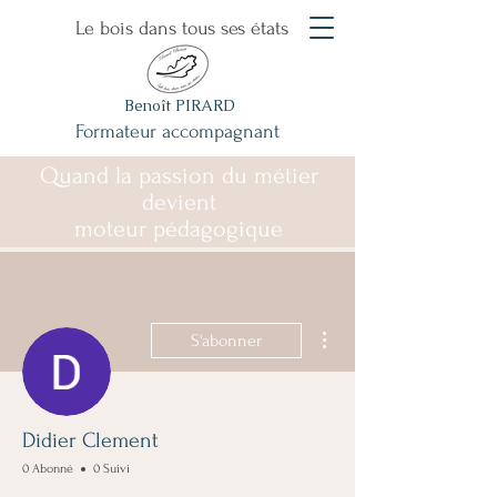
Le bois dans tous ses états
Benoît PIRARD
Formateur accompagnant
Quand la passion du métier
devient
moteur pédagogique
Plus d'actions
S'abonner
Didier Clement
0 Abonné
0 Suivi