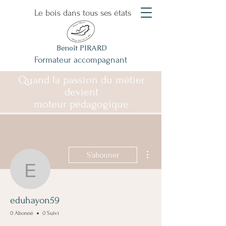
Le bois dans tous ses états
Benoît PIRARD
Formateur accompagnant
Quand la passion du métier
devient
moteur pédagogique
Plus d'actions
S'abonner
eduhayon59
eduhayon59
0 Abonné
0 Suivi