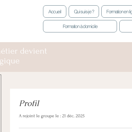
Accueil
Qui suis-je ?
Formation en l
Formation à domicile
étier devient
gique
Profil
A rejoint le groupe le : 21 déc. 2025