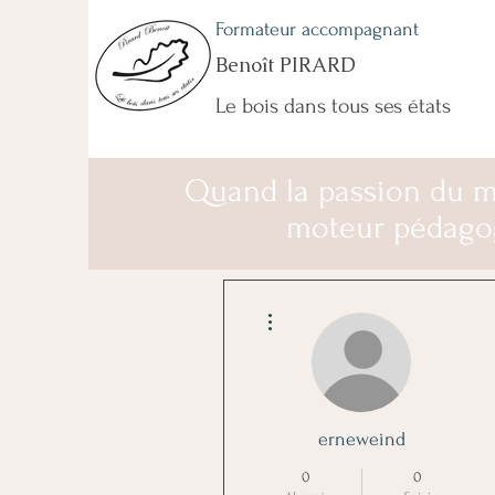
Formateur accompagnant
Benoît PIRARD
Le bois dans tous ses états
Quand la passion du m
moteur pédago
Plus d'actions
erneweind
0
0