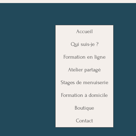
Accueil
Qui suis-je ?
Formation en ligne
Atelier partagé
Stages de menuiserie
Formation à domicile
Boutique
Contact