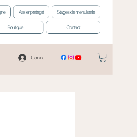
igne
Atelier partagé
Stages de menuiserie
Boutique
Contact
Connexion