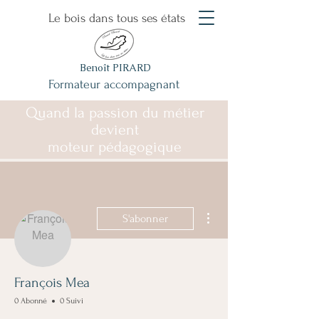
Le bois dans tous ses états
Benoît PIRARD
Formateur accompagnant
Quand la passion du métier
devient
moteur pédagogique
Plus d'actions
S'abonner
François Mea
0 Abonné
0 Suivi