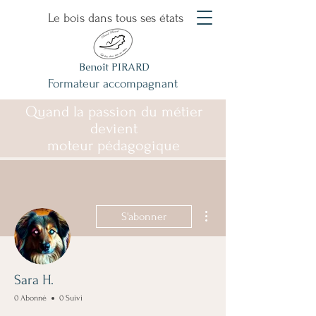
Le bois dans tous ses états
Benoît PIRARD
Formateur accompagnant
Quand la passion du métier
devient
moteur pédagogique
Plus d'actions
S'abonner
Sara H.
0 Abonné
0 Suivi