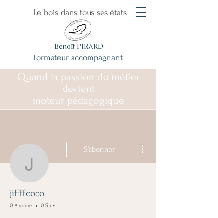
Le bois dans tous ses états
Benoît PIRARD
Formateur accompagnant
Quand la passion du métier
devient
moteur pédagogique
Plus d'actions
S'abonner
jiffffcoco
jiffffcoco
0 Abonné
0 Suivi