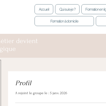
Accueil
Qui suis-je ?
Formation en l
Formation à domicile
étier devient
gique
Profil
A rejoint le groupe le : 5 janv. 2026