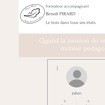
Formateur accompagnant
Benoît PIRARD
Le bois dans tous ses états
Quand la passion du m
moteur pédago
Plus d'actions
julien
0
0