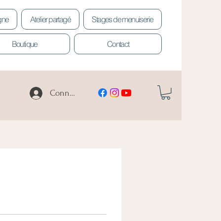
igne
Atelier partagé
Stages de menuiserie
Boutique
Contact
Connexion