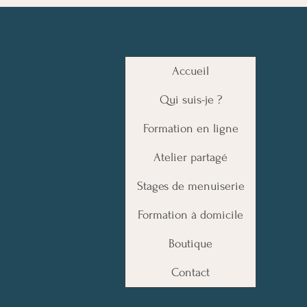
Accueil
Qui suis-je ?
Formation en ligne
Atelier partagé
Stages de menuiserie
Formation à domicile
Boutique
Contact