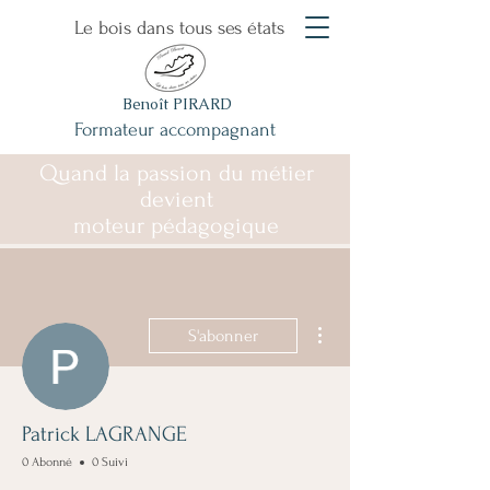
Le bois dans tous ses états
Benoît PIRARD
Formateur accompagnant
Quand la passion du métier
devient
moteur pédagogique
Plus d'actions
S'abonner
Patrick LAGRANGE
0 Abonné
0 Suivi