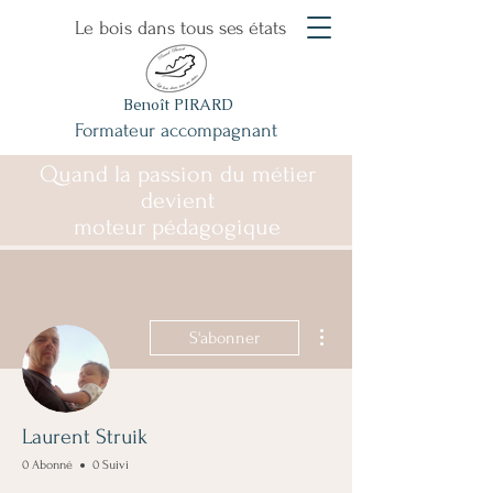
Le bois dans tous ses états
Benoît PIRARD
Formateur accompagnant
Quand la passion du métier
devient
moteur pédagogique
Plus d'actions
S'abonner
Laurent Struik
0 Abonné
0 Suivi