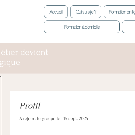
Accueil
Qui suis-je ?
Formation en l
Formation à domicile
étier devient
gique
Profil
A rejoint le groupe le : 15 sept. 2025