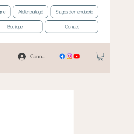
igne
Atelier partagé
Stages de menuiserie
Boutique
Contact
Connexion