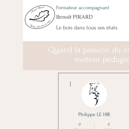
Formateur accompagnant
Benoît PIRARD
Le bois dans tous ses états
Quand la passion du m
moteur pédago
Plus d'actions
Philippe LE HIR
0
0