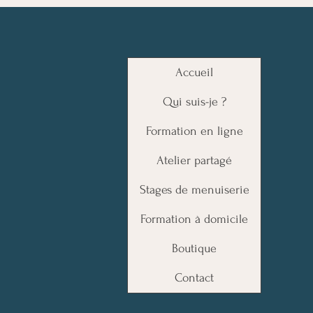
Accueil
Qui suis-je ?
Formation en ligne
Atelier partagé
Stages de menuiserie
Formation à domicile
Boutique
Contact