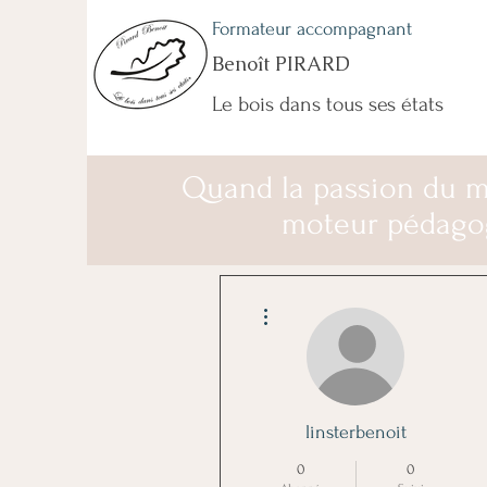
Formateur accompagnant
Benoît PIRARD
Le bois dans tous ses états
Quand la passion du m
moteur pédago
Plus d'actions
linsterbenoit
0
0