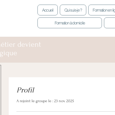
Accueil
Qui suis-je ?
Formation en l
Formation à domicile
étier devient
gique
Profil
A rejoint le groupe le : 23 nov. 2025