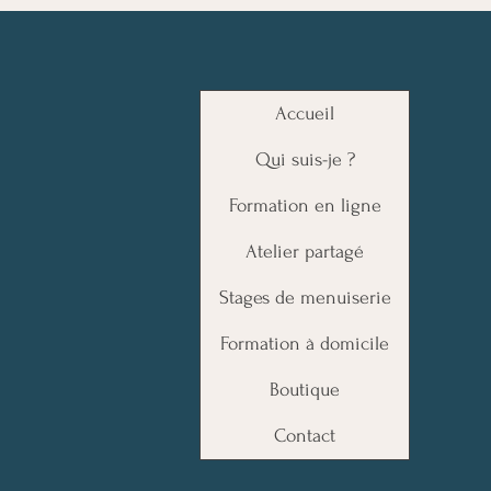
Accueil
Qui suis-je ?
Formation en ligne
Atelier partagé
Stages de menuiserie
Formation à domicile
Boutique
Contact