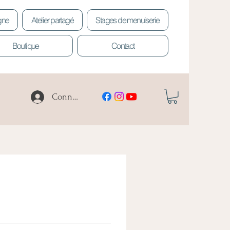
igne
Atelier partagé
Stages de menuiserie
Boutique
Contact
Connexion