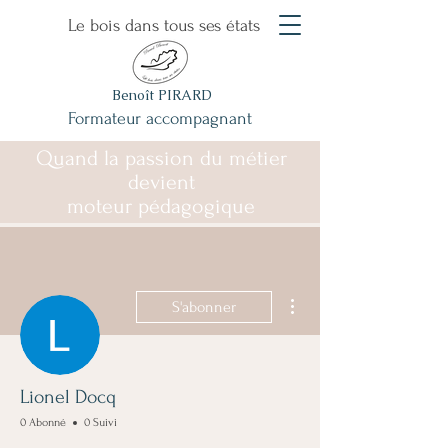
Le bois dans tous ses états
Benoît PIRARD
Formateur accompagnant
Quand la passion du métier
devient
moteur pédagogique
Plus d'actions
S'abonner
Lionel Docq
0 Abonné
0 Suivi