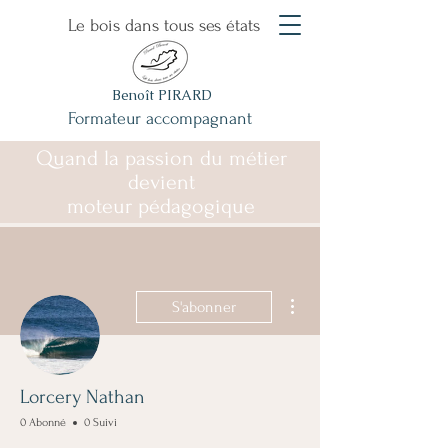
Le bois dans tous ses états
Benoît PIRARD
Formateur accompagnant
Quand la passion du métier
devient
moteur pédagogique
Plus d'actions
S'abonner
Lorcery Nathan
0 Abonné
0 Suivi