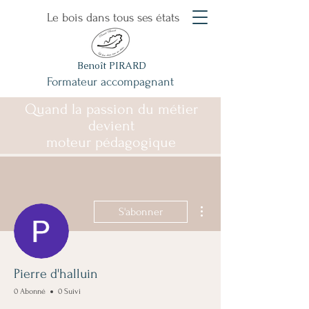
Le bois dans tous ses états
Benoît PIRARD
Formateur accompagnant
Quand la passion du métier
devient
moteur pédagogique
Plus d'actions
S'abonner
Pierre d'halluin
0 Abonné
0 Suivi