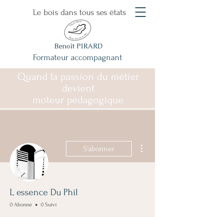
Le bois dans tous ses états
Benoît PIRARD
Formateur accompagnant
Quand la passion du métier
devient
moteur pédagogique
Plus d'actions
S'abonner
L essence Du Phil
0 Abonné
0 Suivi