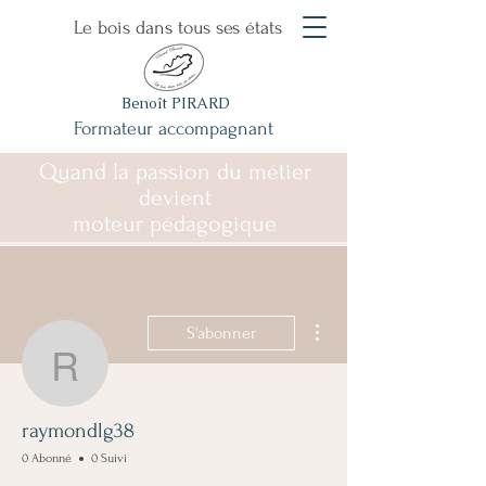
Le bois dans tous ses états
Benoît PIRARD
Formateur accompagnant
Quand la passion du métier
devient
moteur pédagogique
Plus d'actions
S'abonner
raymondlg38
raymondlg38
0 Abonné
0 Suivi