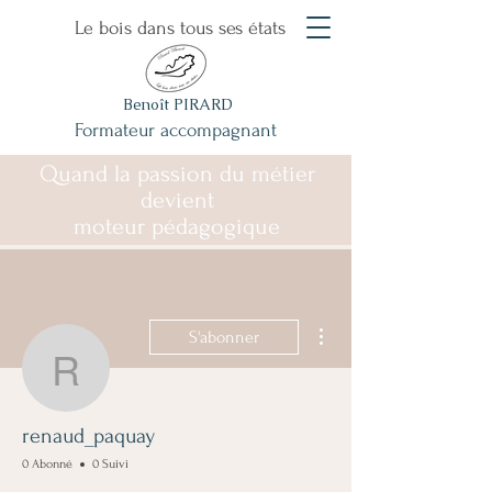
Le bois dans tous ses états
Benoît PIRARD
Formateur accompagnant
Quand la passion du métier
devient
moteur pédagogique
Plus d'actions
S'abonner
renaud_paquay
renaud_paquay
0 Abonné
0 Suivi