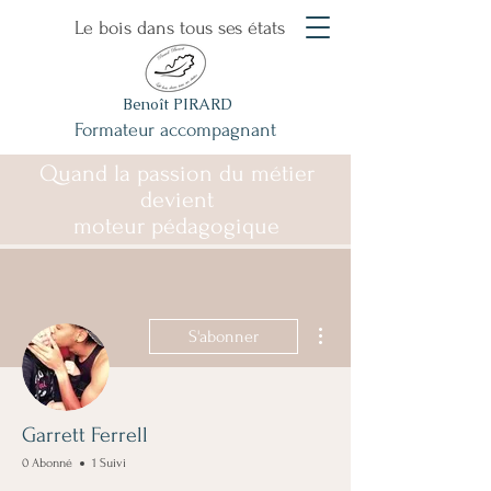
Le bois dans tous ses états
Benoît PIRARD
Formateur accompagnant
Quand la passion du métier
devient
moteur pédagogique
Plus d'actions
S'abonner
Garrett Ferrell
0 Abonné
1 Suivi